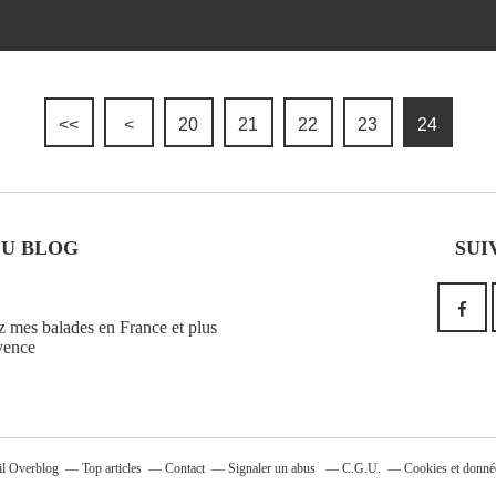
<<
<
10
20
21
22
23
24
DU BLOG
SUI
 mes balades en France et plus
vence
ail Overblog
Top articles
Contact
Signaler un abus
C.G.U.
Cookies et donné