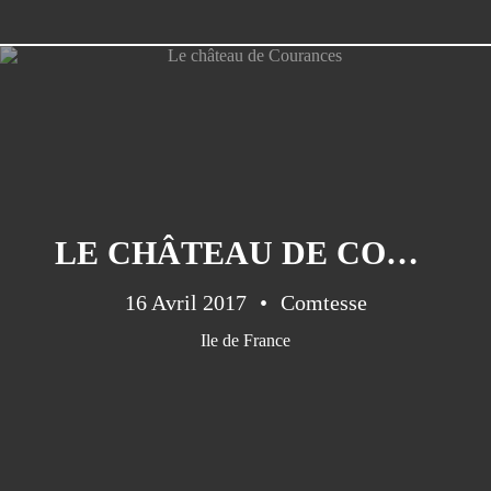
LES BALADES
Provence
(50)
LE CHÂTEAU DE COURANCES
Luberon
(40)
Le Var
(31)
16 Avril 2017
Comtesse
Var
(25)
Ile de France
Côte D'azur
(16)
Alpes Maritimes
(15)
Bouche Du Rhône
(13)
Auvergne
(9)
Bretagne
(7)