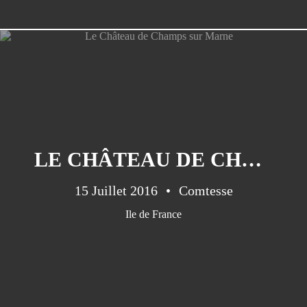
Ile De France
(7)
Vaucluse
(7)
L'ardèche
(5)
Bourgogne
(3)
Le Gard
(3)
Pays De Loire
(3)
Le Lot
(2)
LE CHÂTEAU DE CHAMPS SUR MARNE
Allier
(1)
Arles
(1)
15 Juillet 2016
Comtesse
Aveyron
(1)
Ile de France
Champagne
(1)
Côte D'or
(1)
Dordogne
(1)
Drome
(1)
Drôme
(1)