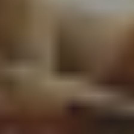
Haut De France
(1)
Limousin
(1)
Nièvre
(1)
Normandie
(1)
Paris
(1)