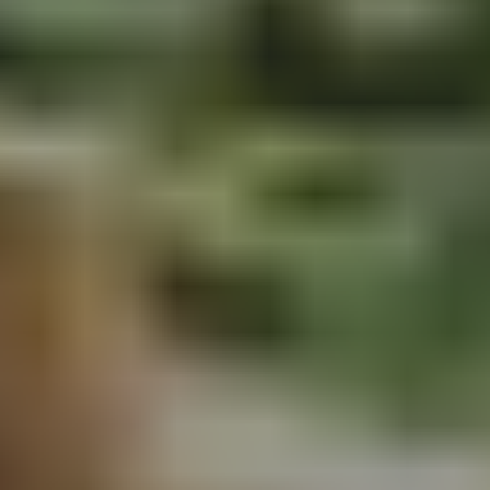
Ile De France
(7)
Vaucluse
(7)
L'ardèche
(5)
Bourgogne
(3)
Le Gard
(3)
Pays De Loire
(3)
Le Lot
(2)
Allier
(1)
Arles
(1)
Aveyron
(1)
Champagne
(1)
Côte D'or
(1)
Dordogne
(1)
Drome
(1)
Drôme
(1)